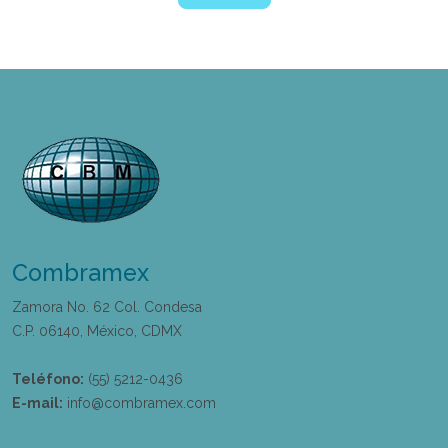
Combramex
Zamora No. 62 Col. Condesa
C.P. 06140, México, CDMX
Teléfono:
(55) 5212-0436
E-mail:
info@combramex.com