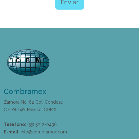
Combramex
Zamora No. 62 Col. Condesa
C.P. 06140, México, CDMX
Teléfono:
(55) 5212-0436
E-mail:
info@combramex.com