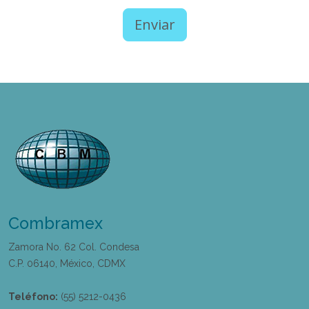
Combramex
Zamora No. 62 Col. Condesa
C.P. 06140, México, CDMX
Teléfono:
(55) 5212-0436