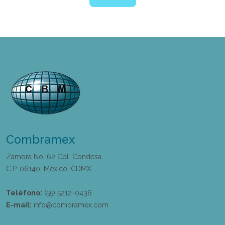
Combramex
Zamora No. 62 Col. Condesa
C.P. 06140, México, CDMX
Teléfono:
(55) 5212-0436
E-mail:
info@combramex.com